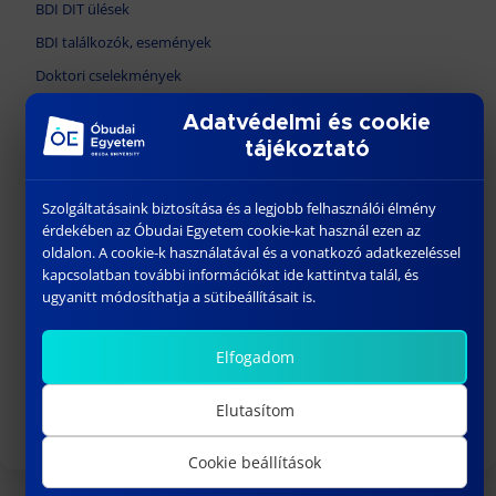
BDI DIT ülések
BDI találkozók, események
Doktori cselekmények
Habilitációs eljárások
Adatvédelmi és cookie
Konferenciák
tájékoztató
Afrika Kutatóintézet
Szolgáltatásaink biztosítása és a legjobb felhasználói élmény
Egyetemi Doktori és Habilitációs Tanács
érdekében az Óbudai Egyetem cookie-kat használ ezen az
Egyetemi Doktori és Habilitációs Iroda
oldalon. A cookie-k használatával és a vonatkozó adatkezeléssel
kapcsolatban további információkat ide kattintva talál, és
EDHT határozattár
ugyanitt módosíthatja a sütibeállításait is.
MTTDHT (Tudományági DHT)
Óbudai Egyetem
Elfogadom
ALUMNI
Elutasítom
Cookie beállítások