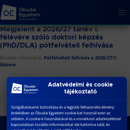
Megjelent a 2026/27 tanév I.
félévére szóló doktori képzés
(PhD/DLA) pótfelvételi felhívása
Bővebb információ:
Pótfelvételi felhívás a 2026/27/I.
félévre
Adatvédelmi és cookie
tájékoztató
Szolgáltatásaink biztosítása és a legjobb felhasználói élmény
érdekében az Óbudai Egyetem cookie-kat használ ezen az
oldalon. A cookie-k használatával és a vonatkozó adatkezeléssel
kapcsolatban további információkat ide kattintva talál, és