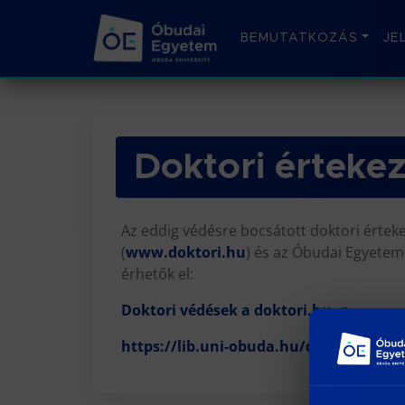
BEMUTATKOZÁS
JE
Doktori érteke
Az eddig védésre bocsátott doktori érte
(
www.doktori.hu
) és az Óbudai Egyetem
érhetők el:
Doktori védések a doktori.hu -n
https://lib.uni-obuda.hu/doktori-dissz