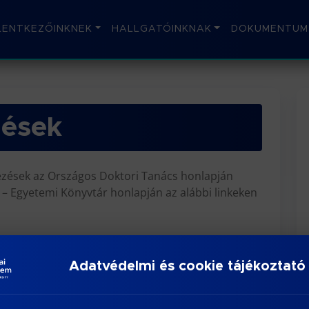
LENTKEZŐINKNEK
HALLGATÓINKNAK
DOKUMENTUM
zések
kezések az Országos Doktori Tanács honlapján
 – Egyetemi Könyvtár honlapján az alábbi linkeken
ertaciok
Adatvédelmi és cookie tájékoztató