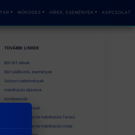
TÁR
MŰKÖDÉS
HÍREK, ESEMÉNYEK
KAPCSOLAT
TOVÁBBI LINKEK
BDI DIT ülések
BDI találkozók, események
Doktori cselekmények
Habilitációs eljárások
Konferenciák
Afrika Kutatóintézet
Egyetemi Doktori és Habilitációs Tanács
Egyetemi Doktori és Habilitációs Iroda