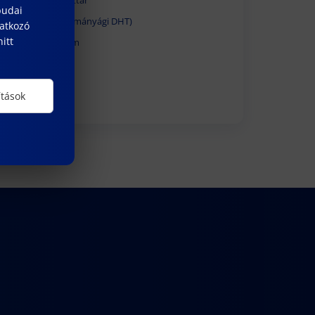
EDHT határozattár
budai
MTTDHT (Tudományági DHT)
natkozó
itt
Óbudai Egyetem
ALUMNI
ítások