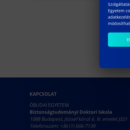
Szolgáltatá
Egyetem coo
adatkezelés
módosíthatj
E
KAPCSOLAT
ÓBUDAI EGYETEM
Biztonságtudományi Doktori Iskola
1088 Budapest, József körút 6. III. emelet J321
Telefonszám: +36 (1) 666-7139