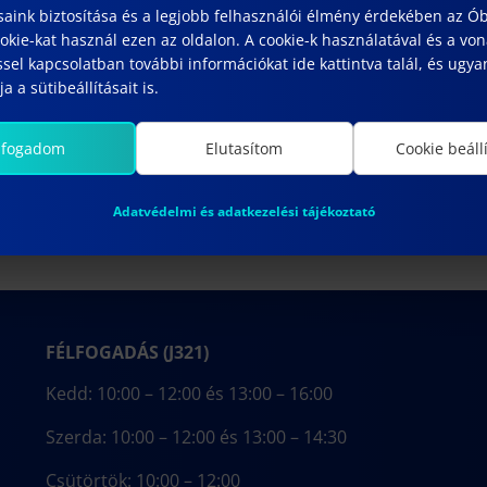
saink biztosítása és a legjobb felhasználói élmény érdekében az Ó
kie-kat használ ezen az oldalon. A cookie-k használatával és a vo
sel kapcsolatban további információkat ide kattintva talál, és ugyan
a a sütibeállításait is.
lfogadom
Elutasítom
Cookie beáll
Adatvédelmi és adatkezelési tájékoztató
FÉLFOGADÁS (J321)
Kedd: 10:00 – 12:00 és 13:00 – 16:00
Szerda: 10:00 – 12:00 és 13:00 – 14:30
Csütörtök: 10:00 – 12:00