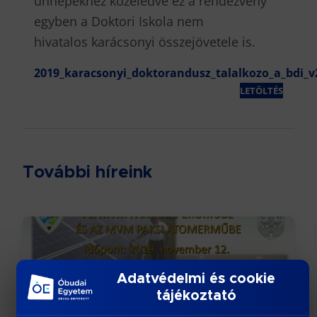
ünnepekhez közeledve ez a rendezvény
egyben a Doktori Iskola nem
hivatalos karácsonyi összejövetele is.
2019_karacsonyi_doktorandusz_talalkozo_a_bdi_v
LETÖLTÉS
További híreink
Adatvédelmi és cookie
tájékoztató