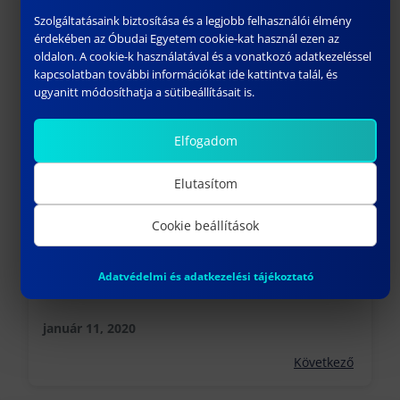
Szolgáltatásaink biztosítása és a legjobb felhasználói élmény
PÁPAI TANULMÁNYI LÁTOGATÁS
érdekében az Óbudai Egyetem cookie-kat használ ezen az
oldalon. A cookie-k használatával és a vonatkozó adatkezeléssel
november 2, 2019
kapcsolatban további információkat ide kattintva talál, és
ugyanitt módosíthatja a sütibeállításait is.
Előző
Elfogadom
Elutasítom
Cookie beállítások
Adatvédelmi és adatkezelési tájékoztató
XXXVIII. DOKTORANDUSZ TALÁLKOZÓ
január 11, 2020
Következő