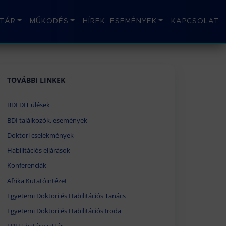
TÁR
MŰKÖDÉS
HÍREK, ESEMÉNYEK
KAPCSOLAT
TOVÁBBI LINKEK
BDI DIT ülések
BDI találkozók, események
Doktori cselekmények
Habilitációs eljárások
Konferenciák
Afrika Kutatóintézet
Egyetemi Doktori és Habilitációs Tanács
Egyetemi Doktori és Habilitációs Iroda