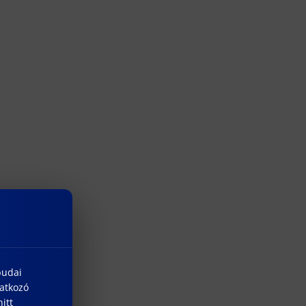
budai
natkozó
itt