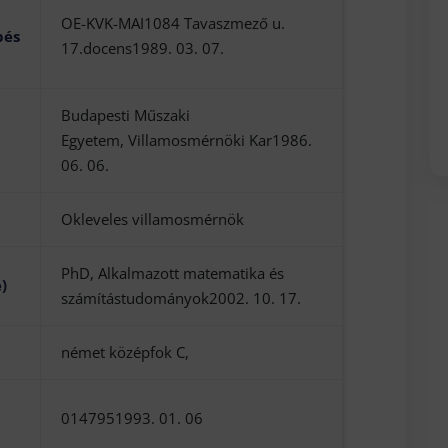
OE-KVK-MAI1084 Tavaszmező u.
pés
17.docens1989. 03. 07.
Budapesti Műszaki
Egyetem, Villamosmérnöki Kar1986.
06. 06.
Okleveles villamosmérnök
PhD, Alkalmazott matematika és
)
számítástudományok2002. 10. 17.
német középfok C,
0147951993. 01. 06