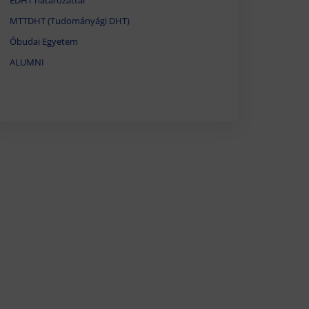
EDHT határozattár
MTTDHT (Tudományági DHT)
Óbudai Egyetem
ALUMNI