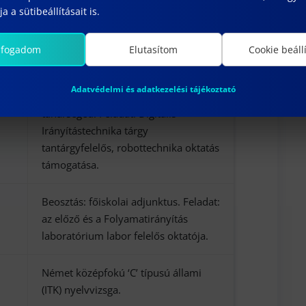
adatrögzítők végbemérése
a a sütibeállításait is.
szervizelése és fejlesztése.
lfogadom
Elutasítom
Cookie beáll
Kandó Kálmán Műszaki Főiskola
Műszeripari és Irányítástechnikai
Adatvédelmi és adatkezelési tájékoztató
Intézet. Beosztás: főiskolai
tanársegéd. Feladat: Digitális
Irányítástechnika tárgy
tantárgyfelelős, robottechnika oktatás
támogatása.
Beosztás: főiskolai adjunktus. Feladat:
az előző és a Folyamatirányítás
laboratórium labor felelős oktatója.
Német középfokú ‘C’ típusú állami
(ITK) nyelvvizsga.