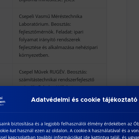
Csepeli Vasmű Méréstechnika
Laboratórium. Beosztás:
fejlesztőmérnök. Feladat: ipari
folyamat irányító rendszerek
fejlesztése és alkalmazása nehézipari
környezetben.
Csepel Művek RUGÉV. Beosztás:
számítástechnikai rendszerfejlesztő
mérnök. Feladat: Vállalati
számítógéprendszer fejlesztése,
Adatvédelmi és cookie tájékoztató
karbantartása. Konfekció ipari gépek
vezérlésének fejlesztése.
saink biztosítása és a legjobb felhasználói élmény érdekében az Ó
Ipari Műszergyár Iklad. Beosztás:
kie-kat használ ezen az oldalon. A cookie-k használatával és a vo
tesztmérnök. Feladat: szalagos
sel kapcsolatban további információkat ide kattintva talál, és ugyan