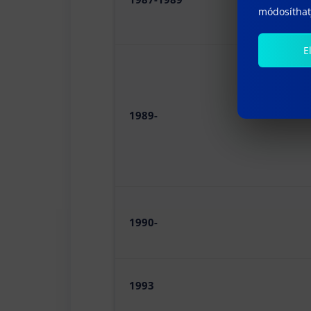
módosíthatj
E
1989-
1990-
1993