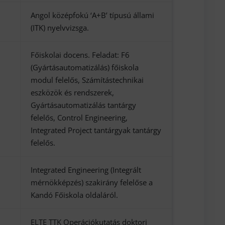
Angol középfokú ‘A+B’ típusú állami
(ITK) nyelvvizsga.
Főiskolai docens. Feladat: F6
(Gyártásautomatizálás) főiskola
modul felelős, Számítástechnikai
eszközök és rendszerek,
Gyártásautomatizálás tantárgy
felelős, Control Engineering,
Integrated Project tantárgyak tantárgy
felelős.
Integrated Engineering (Integrált
mérnökképzés) szakirány felelőse a
Kandó Főiskola oldaláról.
ELTE TTK Operációkutatás doktori