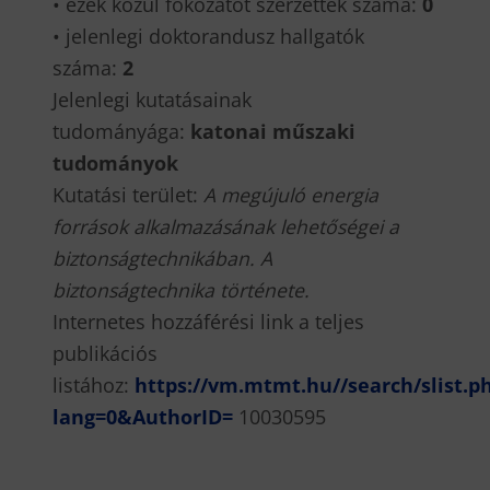
• ezek közül fokozatot szerzettek száma:
0
• jelenlegi doktorandusz hallgatók
száma:
2
Jelenlegi kutatásainak
tudományága:
katonai műszaki
tudományok
Kutatási terület:
A megújuló energia
források alkalmazásának lehetőségei a
biztonságtechnikában. A
biztonságtechnika története.
Internetes hozzáférési link a teljes
publikációs
listához:
https://vm.mtmt.hu//search/slist.p
lang=0&AuthorID=
10030595