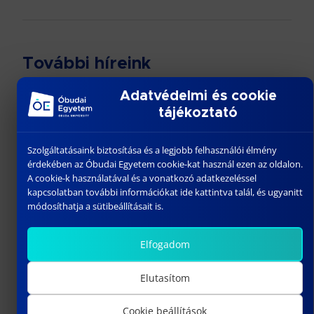
További híreink
Adatvédelmi és cookie
tájékoztató
Szolgáltatásaink biztosítása és a legjobb felhasználói élmény
érdekében az Óbudai Egyetem cookie-kat használ ezen az oldalon.
A cookie-k használatával és a vonatkozó adatkezeléssel
kapcsolatban további információkat ide kattintva talál, és ugyanitt
módosíthatja a sütibeállításait is.
DR. HABIL. SZÁDECZKY TAMÁS
Elfogadom
április 10, 2023
Elutasítom
Előző
Cookie beállítások