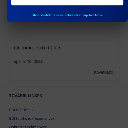
Adatvédelmi és adatkezelési tájékoztató
DR. HABIL. TÓTH PÉTER
április 10, 2023
Következő
TOVÁBBI LINKEK
BDI DIT ülések
BDI találkozók, események
Doktori cselekmények