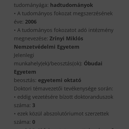
tudományága:
hadtudományok
• A tudományos fokozat megszerzésének
éve:
2006
• A tudományos fokozatot adó intézmény
megnevezése:
Zrínyi Miklós
Nemzetvédelmi Egyetem
Jelenlegi
munkahely(ek)/beosztás(ok):
Óbudai
Egyetem
beosztás:
egyetemi oktató
Doktori témavezetői tevékenysége során:
• eddig vezetésére bízott doktoranduszok
száma:
3
• ezek közül abszolutóriumot szerzettek
száma:
0