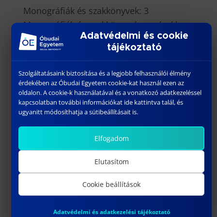
Monográfiák és szakkönyvek: 3
Monográfiák és szakkönyvek amelyekben
Adatvédelmi és cookie
fejezetet, vagy részt írt: 2
tájékoztató
Műszaki alkotásainak száma: 2
Összes tudományos eredményének
Szolgáltatásaink biztosítása és a legjobb felhasználói élmény
összegzett impact factora: 4.0000
érdekében az Óbudai Egyetem cookie-kat használ ezen az
oldalon. A cookie-k használatával és a vonatkozó adatkezeléssel
Tudományos közleményekből:
kapcsolatban további információkat ide kattintva talál, és
• Külföldön megjelent:80
ugyanitt módosíthatja a sütibeállításait is.
• Hazai idegen nyelvű:60
Tudományos közlemények független
Elfogadom
idézettségi száma: 36
Elutasítom
Cookie beállítások
Adatvédelmi és adatkezelési tájékoztató