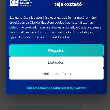
tájékoztató
BDI
Szolgáltatásaink biztosítása és a legjobb felhasználói élmény
érdekében az Óbudai Egyetem cookie-kat használ ezen az
oldalon. A cookie-k használatával és a vonatkozó adatkezeléssel
kapcsolatban további információkat ide kattintva talál, és
ugyanitt módosíthatja a sütibeállításait is.
Elfogadom
Doktorandusz találkozó 2026. 04. 24.
Tisztelt Doktorandusz Hallgatók és Professzorok!
Elutasítom
Ezúton tisztelettel meghívjuk Önöket a BDI
következő szakmai találkozójára. Az esemény célja
Cookie beállítások
a közösségépítés és ...
Adatvédelmi és adatkezelési tájékoztató
Bővebben…