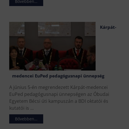
Bővebben…
Kárpát-
medencei EuPed pedagógusnapi ünnepség
A június 5-én megrendezett Kárpát-medencei
EuPed pedagógusnapi ünnepségen az Óbudai
Egyetem Bécsi úti kampuszán a BDI oktatói és
kutatói is ...
Bővebben…