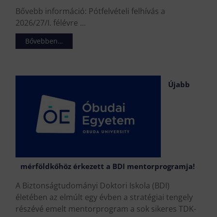
Bővebb információ: Pótfelvételi felhívás a
2026/27/I. félévre ...
Bővebben…
Újabb
mérföldkőhöz érkezett a BDI mentorprogramja!
A Biztonságtudományi Doktori Iskola (BDI)
életében az elmúlt egy évben a stratégiai tengely
részévé emelt mentorprogram a sok sikeres TDK-