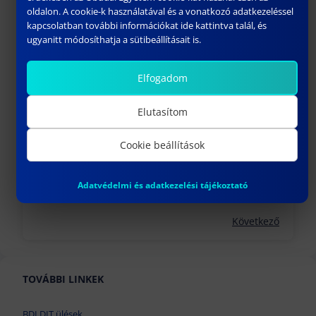
oldalon. A cookie-k használatával és a vonatkozó adatkezeléssel
Előző
kapcsolatban további információkat ide kattintva talál, és
ugyanitt módosíthatja a sütibeállításait is.
Elfogadom
Elutasítom
Cookie beállítások
BIZTONSÁGTUDOMÁNYI DOKTORI ISKOLA
Adatvédelmi és adatkezelési tájékoztató
március 31, 2023
Következő
TOVÁBBI LINKEK
BDI DIT ülések