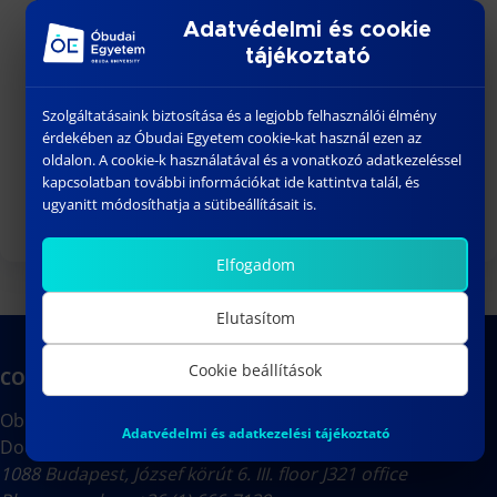
Conferences
Adatvédelmi és cookie
Africa Research Institute
tájékoztató
University Doctoral And Habilitation Council
University Doctoral And Habilitation Office
Szolgáltatásaink biztosítása és a legjobb felhasználói élmény
Obuda University
érdekében az Óbudai Egyetem cookie-kat használ ezen az
oldalon. A cookie-k használatával és a vonatkozó adatkezeléssel
ALUMNI
kapcsolatban további információkat ide kattintva talál, és
ugyanitt módosíthatja a sütibeállításait is.
Elfogadom
Elutasítom
Cookie beállítások
CONTACT
Obuda University
Adatvédelmi és adatkezelési tájékoztató
Doctoral School on Safety and Security Sciences
1088 Budapest, József körút 6. III. floor J321 office