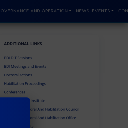
GOVERNANCE AND OPERATION
NEWS, EVENTS
CON
ADDITIONAL LINKS
BDI DIT Sessions
BDI Meetings and Events
Doctoral Actions
Habilitation Proceedings
Conferences
Africa Research Institute
University Doctoral And Habilitation Council
University Doctoral And Habilitation Office
Obuda University