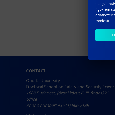
Szolgáltatá
Egyetem coo
adatkezelés
módosíthatj
E
CONTACT
Obuda University
Doctoral School on Safety and Security Scien
1088 Budapest, József körút 6. III. floor J321
office
Phone number: +36 (1) 666-7139