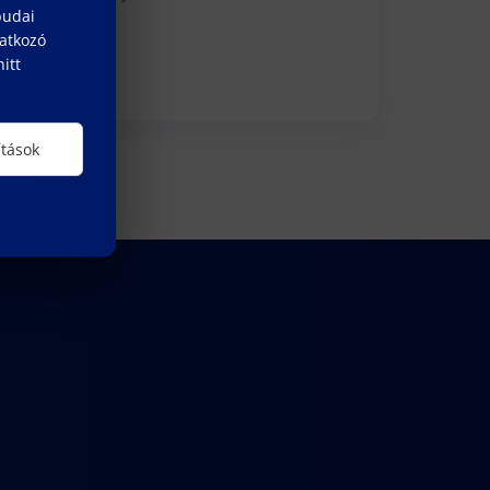
budai
ALUMNI
natkozó
itt
ítások