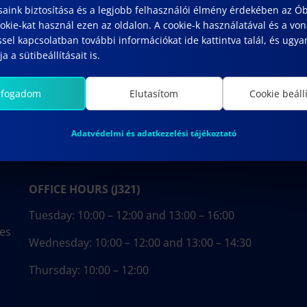
saink biztosítása és a legjobb felhasználói élmény érdekében az Ó
kie-kat használ ezen az oldalon. A cookie-k használatával és a vo
sel kapcsolatban további információkat ide kattintva talál, és ugyan
a a sütibeállításait is.
lfogadom
Elutasítom
Cookie beáll
Adatvédelmi és adatkezelési tájékoztató
OFFICE HOURS (J321)
Tuesday: 10:00 – 12:00 and 13:00 – 16:00
ces
Wednesday: 10:00 – 12:00 and 13:00 – 14:30
Thursday: 10:00 – 12:00