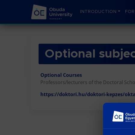
INTRODUCTION
FOR
Optional subje
Optional Courses
Professors/lecturers of the Doctoral Scho
https://doktori.hu/doktori-kepzes/okt