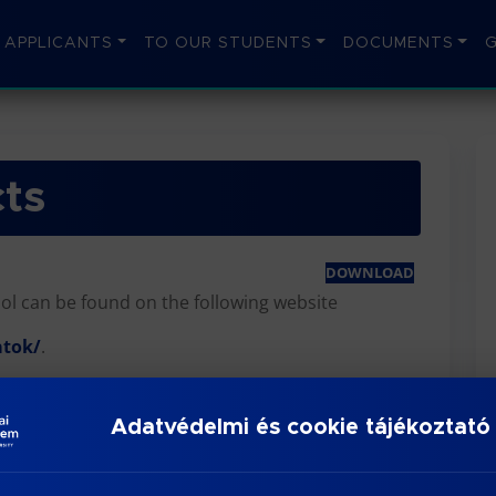
 APPLICANTS
TO OUR STUDENTS
DOCUMENTS
cts
DOWNLOAD
ol can be found on the following website
atok/
.
Adatvédelmi és cookie tájékoztató