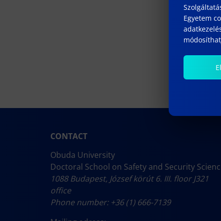
Szolgáltatá
Egyetem coo
adatkezelés
módosíthatj
E
CONTACT
Obuda University
Doctoral School on Safety and Security Scien
1088 Budapest, József körút 6. III. floor J321
office
Phone number: +36 (1) 666-7139