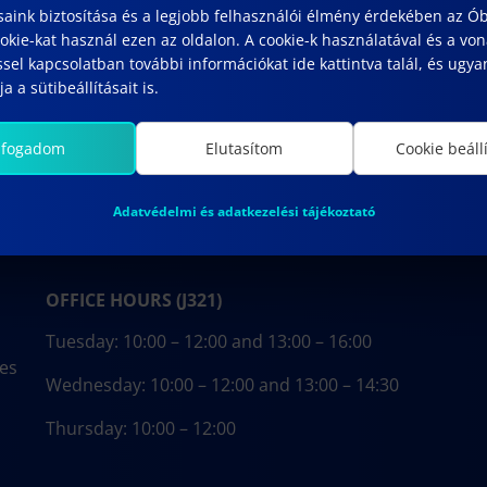
saink biztosítása és a legjobb felhasználói élmény érdekében az Ó
kie-kat használ ezen az oldalon. A cookie-k használatával és a vo
sel kapcsolatban további információkat ide kattintva talál, és ugyan
a a sütibeállításait is.
lfogadom
Elutasítom
Cookie beáll
Adatvédelmi és adatkezelési tájékoztató
OFFICE HOURS (J321)
Tuesday: 10:00 – 12:00 and 13:00 – 16:00
ces
Wednesday: 10:00 – 12:00 and 13:00 – 14:30
Thursday: 10:00 – 12:00