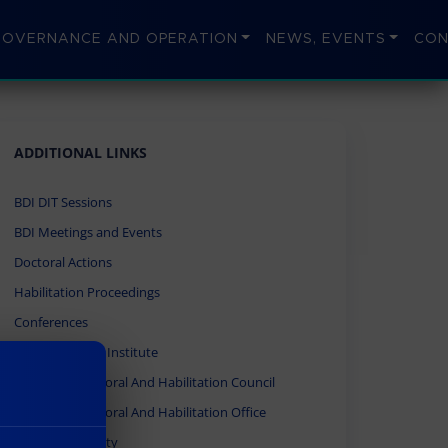
GOVERNANCE AND OPERATION
NEWS, EVENTS
CON
ADDITIONAL LINKS
BDI DIT Sessions
BDI Meetings and Events
Doctoral Actions
Habilitation Proceedings
Conferences
Africa Research Institute
University Doctoral And Habilitation Council
University Doctoral And Habilitation Office
Obuda University