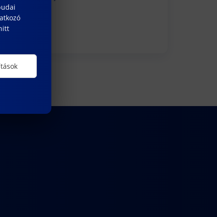
budai
ALUMNI
natkozó
itt
ítások