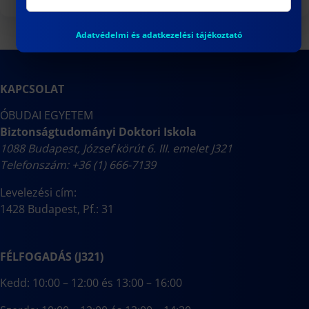
Adatvédelmi és adatkezelési tájékoztató
KAPCSOLAT
ÓBUDAI EGYETEM
Biztonságtudományi Doktori Iskola
1088 Budapest, József körút 6. III. emelet J321
Telefonszám: +36 (1) 666-7139
Levelezési cím:
1428 Budapest, Pf.: 31
FÉLFOGADÁS (J321)
Kedd: 10:00 – 12:00 és 13:00 – 16:00