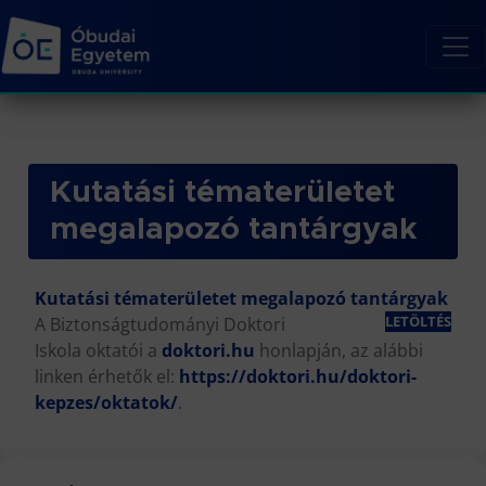
Kutatási tématerületet
megalapozó tantárgyak
Kutatási tématerületet megalapozó tantárgyak
LETÖLTÉS
A Biztonságtudományi Doktori
Iskola oktatói a
doktori.hu
honlapján, az alábbi
linken érhetők el:
https://doktori.hu/doktori-
kepzes/oktatok/
.