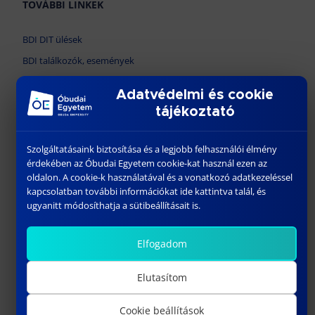
TOVÁBBI LINKEK
BDI DIT ülések
BDI találkozók, események
Doktori cselekmények
Adatvédelmi és cookie
Habilitációs eljárások
tájékoztató
Konferenciák
Afrika Kutatóintézet
Szolgáltatásaink biztosítása és a legjobb felhasználói élmény
érdekében az Óbudai Egyetem cookie-kat használ ezen az
Egyetemi Doktori és Habilitációs Tanács
oldalon. A cookie-k használatával és a vonatkozó adatkezeléssel
Egyetemi Doktori és Habilitációs Iroda
kapcsolatban további információkat ide kattintva talál, és
ugyanitt módosíthatja a sütibeállításait is.
EDHT határozattár
MTTDHT (Tudományági DHT)
Elfogadom
Óbudai Egyetem
ALUMNI
Elutasítom
Cookie beállítások