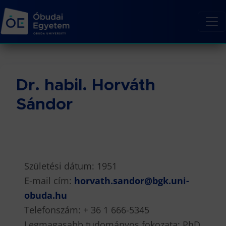
Dr. habil. Horváth
Sándor
Születési dátum: 1951
E-mail cím:
horvath.sandor@bgk.uni-
obuda.hu
Telefonszám: + 36 1 666-5345
Legmagasabb tudományos fokozata: PhD