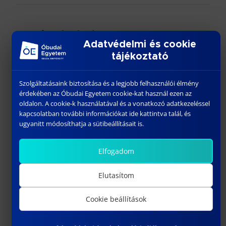
További híreink
Adatvédelmi és cookie
tájékoztató
Szolgáltatásaink biztosítása és a legjobb felhasználói élmény
érdekében az Óbudai Egyetem cookie-kat használ ezen az
oldalon. A cookie-k használatával és a vonatkozó adatkezeléssel
kapcsolatban további információkat ide kattintva talál, és
ugyanitt módosíthatja a sütibeállításait is.
Elfogadom
DR. HANKA LÁSZLÓ
Elutasítom
április 10, 2023
Előző
Cookie beállítások