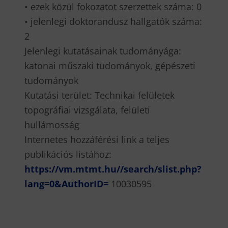
• ezek közül fokozatot szerzettek száma: 0
• jelenlegi doktorandusz hallgatók száma:
2
Jelenlegi kutatásainak tudományága:
katonai műszaki tudományok, gépészeti
tudományok
Kutatási terület: Technikai felületek
topográfiai vizsgálata, felületi
hullámosság
Internetes hozzáférési link a teljes
publikációs listához:
https://vm.mtmt.hu//search/slist.php?
lang=0&AuthorID=
10030595