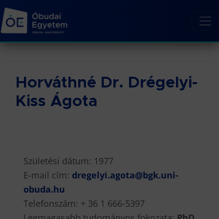
Horváthné Dr. Drégelyi-
Kiss Ágota
Születési dátum: 1977
E-mail cím:
dregelyi.agota@bgk.uni-
obuda.hu
Telefonszám: + 36 1 666-5397
Legmagasabb tudományos fokozata:
PhD