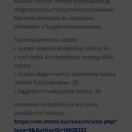
Kutatási terület: Mérési bizonytalanság
meghatározása hosszméréstechnikában.
Mérések tervezése és statisztikai
értékelése a forgácsoláskutatásban.
Tudománymetriai adatok:
• összes szakmai közlemény száma: 65
• ezen belül a tudományos monográfiák
száma: ‐
• összes idegen nyelvű közlemény száma
referált folyóiratokban: 20
• független hivatkozások száma: 28
Internetes hozzáférési link a teljes
publikációs listához:
https://vm.mtmt.hu//search/slist.php?
lang=0&AuthorID=10028332