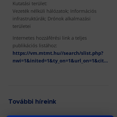
Kutatási terület:
Vezeték nélküli hálózatok; Információs
infrastruktúrák; Drónok alkalmazási
területei
Internetes hozzáférési link a teljes
publikációs listához:
https://vm.mtmt.hu//search/slist.php?
nwi=1&inited=1&ty_on=1&url_on=1&cit…
További híreink