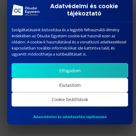
Adatvédelmi és cookie
tájékoztató
Szolgáltatásaink biztosítása és a legjobb felhasználói élmény
érdekében az Óbudai Egyetem cookie-kat használ ezen az
oldalon. A cookie-k használatával és a vonatkozó adatkezeléssel
kapcsolatban további információkat ide kattintva talál, és
ugyanitt módosíthatja a sütibeállításait is.
TÓTH-BORDÁSNÉ DR. MAROSI ILDIKÓ
április 10, 2023
Elfogadom
Előző
Elutasítom
Cookie beállítások
Adatvédelmi és adatkezelési tájékoztató