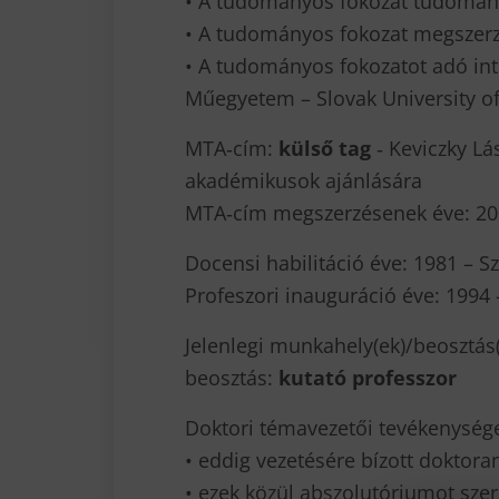
• A tudományos fokozat tudomá
• A tudományos fokozat megszerz
• A tudományos fokozatot adó i
Műegyetem – Slovak University of
MTA‐cím:
külső tag
‐ Keviczky Lás
akadémikusok ajánlására
MTA‐cím megszerzésenek éve: 2
Docensi habilitáció éve: 1981 – 
Profeszori inauguráció éve: 199
Jelenlegi munkahely(ek)/beosztás(
beosztás:
kutató professzor
Doktori témavezetői tevékenység
• eddig vezetésére bízott doktor
• ezek közül abszolutóriumot szer