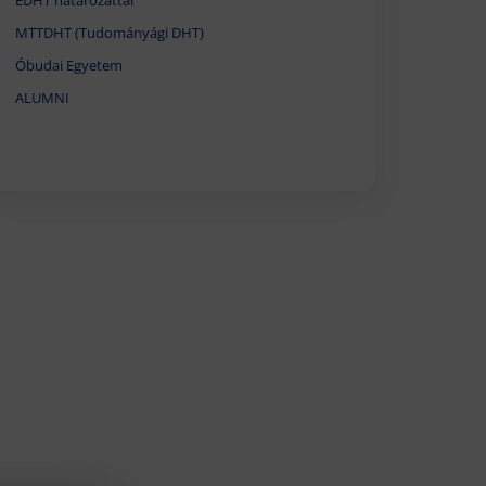
EDHT határozattár
MTTDHT (Tudományági DHT)
Óbudai Egyetem
ALUMNI