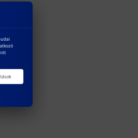
budai
natkozó
itt
ítások