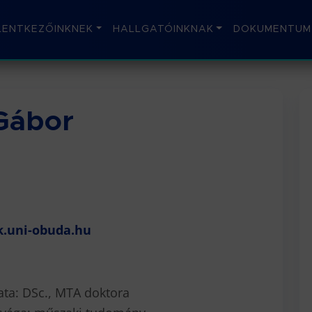
LENTKEZŐINKNEK
HALLGATÓINKNAK
DOKUMENTUM
 Gábor
gk.uni-obuda.hu
a: DSc., MTA doktora