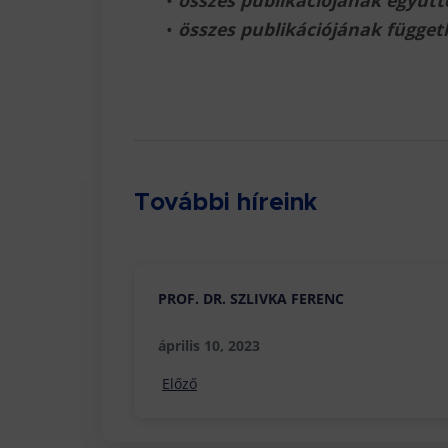
•
összes publikációjának együtt
•
összes publikációjának függetl
További híreink
PROF. DR. SZLIVKA FERENC
április 10, 2023
Előző