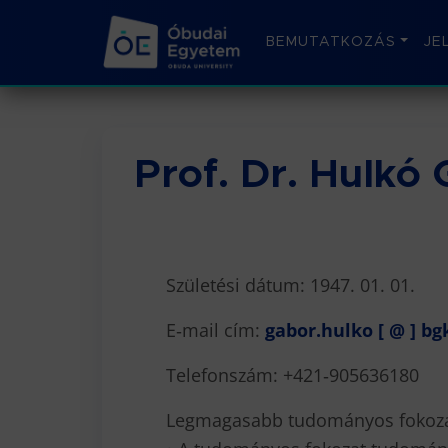
BEMUTATKOZÁS
JE
Prof. Dr. Hulkó
Születési dátum: 1947. 01. 01.
E‐mail cím:
gabor.hulko [ @ ] b
Telefonszám: +421‐905636180
Legmagasabb tudományos fokozat