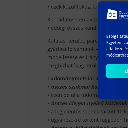
• ezek közül fokozatot szerzettek 
Kandidátusi témavezetői tevéken
• eddigi összes kandidátusi téma
Szolgáltatá
Kutatási terület: parciális differe
Egyetem coo
gyártási folyamatok – mint mego
adatkezelés
módosíthatj
modellezése és irányítása a gyárt
megbízhatóság területén.
E
Tudománymetriai adatok:
•
összes szakmai közlemény szám
• ezen belül a tudományos monog
•
összes idegen nyelvű közlemén
• a legjelentősebbnek tartott 10 
• ugyanezekre történt független h