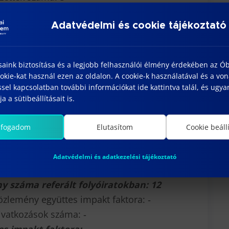
száma: 3
Adatvédelmi és cookie tájékoztató
ysége során
vezetéseinek száma: 4
saink biztosítása és a legjobb felhasználói élmény érdekében az Ó
nciális egyenletekkel leírt technológiai és
kie-kat használ ezen az oldalon. A cookie-k használatával és a vo
sztott paraméteres rendszerek
sel kapcsolatban további információkat ide kattintva talál, és ugyan
a a sütibeállításait is.
ási biztonság és technológiai
lfogadom
Elutasítom
Cookie beáll
a: 200 felett
Adatvédelmi és adatkezelési tájékoztató
ráfiák száma: 2
y száma referált folyóiratokban: 12
közlemény együttes impakt faktora: ‐
ivatkozások száma: ‐