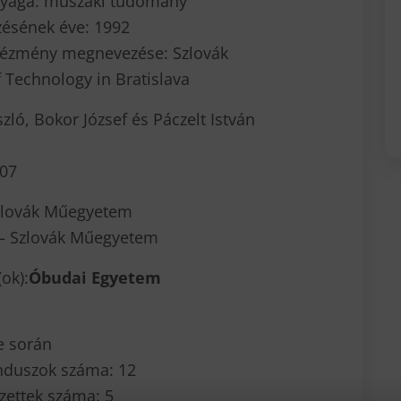
nyága: műszaki tudomány
ésének éve: 1992
ntézmény megnevezése: Szlovák
 Technology in Bratislava
zló, Bokor József és Páczelt István
007
Szlovák Műegyetem
4 – Szlovák Műegyetem
ok):
Óbudai Egyetem
e során
anduszok száma: 12
zettek száma: 5