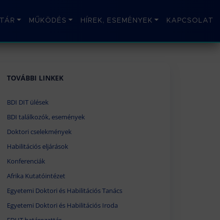
TÁR
MŰKÖDÉS
HÍREK, ESEMÉNYEK
KAPCSOLAT
TOVÁBBI LINKEK
BDI DIT ülések
BDI találkozók, események
Doktori cselekmények
Habilitációs eljárások
Konferenciák
Afrika Kutatóintézet
Egyetemi Doktori és Habilitációs Tanács
Egyetemi Doktori és Habilitációs Iroda