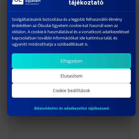
idézettségi száma: 162
tájékoztató
Internetes hozzáférési link a teljes
Szolgáltatásaink biztosítása és a legjobb felhasználói élmény
publikációs listához:
érdekében az Óbudai Egyetem cookie-kat használ ezen az
oldalon. A cookie-k használatával és a vonatkozó adatkezeléssel
https://vm.mtmt.hu/search/slist.php?
kapcsolatban további információkat ide kattintva talál, és
lang=0&AuthorID=10000752
ugyanitt módosíthatja a sütibeállításait is.
Elfogadom
Elutasítom
Cookie beállítások
További híreink
Adatvédelmi és adatkezelési tájékoztató