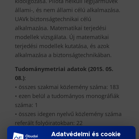
kidolgozása. Pilóta nélküli légijárművek
állami-, és nem állami célú alkalmazása.
UAVk biztonságtechnikai célú
alkalmazása. Matematikai terjedési
modellek vizsgálata. Új matematikai
terjedési modellek kutatása, és azok
alkalmazása a biztonságtechnikában.
Tudománymetriai adatok (2015. 05.
08.)
:
• összes szakmai közlemény száma: 183
• ezen belül a tudományos monográfiák
száma: 1
• összes idegen nyelvű közlemény száma
referált folyóiratokban: 22
• összes publikációjának független
Adatvédelmi és cookie