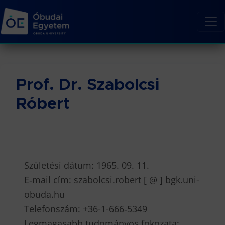
Prof. Dr. Szabolcsi
Róbert
Születési dátum: 1965. 09. 11.
E‐mail cím: szabolcsi.robert [ @ ] bgk.uni-
obuda.hu
Telefonszám: +36-1-666‐5349
Legmagasabb tudományos fokozata: