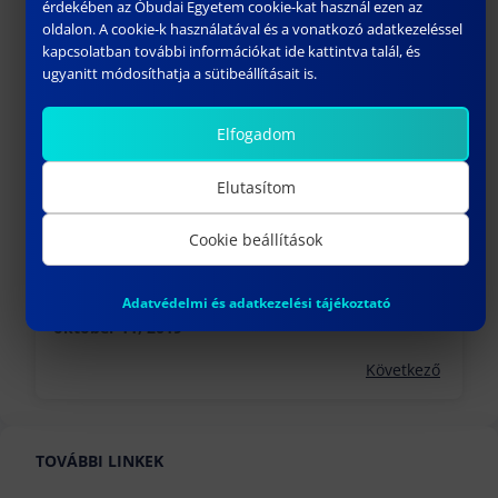
érdekében az Óbudai Egyetem cookie-kat használ ezen az
május 1, 2019
oldalon. A cookie-k használatával és a vonatkozó adatkezeléssel
Előző
kapcsolatban további információkat ide kattintva talál, és
ugyanitt módosíthatja a sütibeállításait is.
Elfogadom
Elutasítom
Cookie beállítások
XXXV. BDI DOKTORANDUSZ TALÁLKOZÓ MEGHÍVÓ
Adatvédelmi és adatkezelési tájékoztató
október 11, 2019
Következő
TOVÁBBI LINKEK