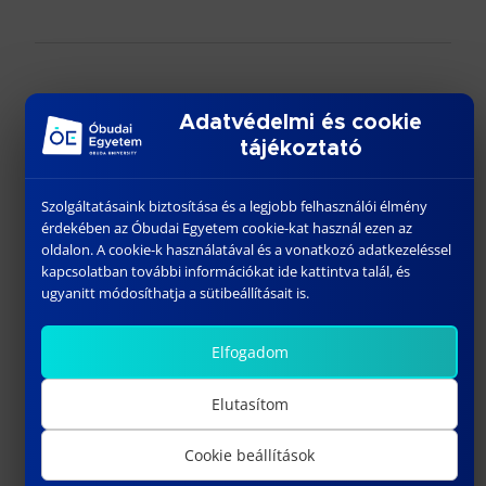
További híreink
Adatvédelmi és cookie
tájékoztató
Szolgáltatásaink biztosítása és a legjobb felhasználói élmény
érdekében az Óbudai Egyetem cookie-kat használ ezen az
oldalon. A cookie-k használatával és a vonatkozó adatkezeléssel
kapcsolatban további információkat ide kattintva talál, és
ugyanitt módosíthatja a sütibeállításait is.
Elfogadom
„KIBERBIZTONSÁG – FELSŐOKTATÁS – AGRÁRIUM”
Elutasítom
október 21, 2025
Cookie beállítások
Előző