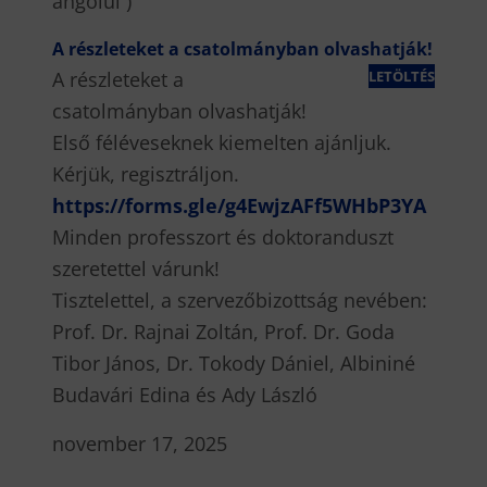
angolul )
A részleteket a csatolmányban olvashatják!
A részleteket a
LETÖLTÉS
csatolmányban olvashatják!
Első féléveseknek kiemelten ajánljuk.
Kérjük, regisztráljon.
https://forms.gle/g4EwjzAFf5WHbP3YA
Minden professzort és doktoranduszt
szeretettel várunk!
Tisztelettel, a szervezőbizottság nevében:
Prof. Dr. Rajnai Zoltán, Prof. Dr. Goda
Tibor János, Dr. Tokody Dániel, Albininé
Budavári Edina és Ady László
november 17, 2025