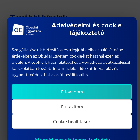
További híreink
Adatvédelmi és cookie
tájékoztató
Szolgáltatásaink biztosítása és a legjobb felhasználói élmény
érdekében az Óbudai Egyetem cookie-kat használ ezen az
oldalon. A cookie-k használatával és a vonatkozó adatkezeléssel
kapcsolatban további információkat ide kattintva talál, és
ugyanitt módosíthatja a sütibeállításait is.
Elfogadom
“CYBER SECURITY – HIGHER EDUCATION –
AGRICULTURE”
Elutasítom
October 21, 2025
Cookie beállítások
Previous
Adatvédelmi és adatkezelési tájékoztató