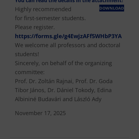
You can read the details in the attachment!
Highly recommended
DOWNLOAD
for first-semester students.
Please register.
https://forms.gle/g4EwjzAFf5WHbP3YA
We welcome all professors and doctoral
students!
Sincerely, on behalf of the organizing
committee:
Prof. Dr. Zoltán Rajnai, Prof. Dr. Goda
Tibor János, Dr. Dániel Tokody, Edina
Albininé Budavári and László Ady
November 17, 2025