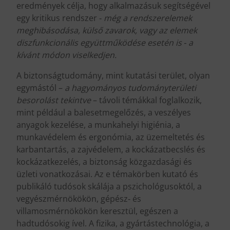
eredmények célja, hogy alkalmazásuk segítségével
egy kritikus rendszer ‐
még a rendszerelemek
meghibásodása, külső zavarok, vagy az elemek
diszfunkcionális együttműködése esetén is ‐ a
kívánt módon viselkedjen.
A biztonságtudomány, mint kutatási terület, olyan
egymástól –
a hagyományos tudományterületi
besorolást tekintve
– távoli témákkal foglalkozik,
mint például a balesetmegelőzés, a veszélyes
anyagok kezelése, a munkahelyi higiénia, a
munkavédelem és ergonómia, az üzemeltetés és
karbantartás, a zajvédelem, a kockázatbecslés és
kockázatkezelés, a biztonság közgazdasági és
üzleti vonatkozásai. Az e témakörben kutató és
publikáló tudósok skálája a pszichológusoktól, a
vegyészmérnökökön, gépész‐ és
villamosmérnökökön keresztül, egészen a
hadtudósokig ível. A fizika, a gyártástechnológia, a