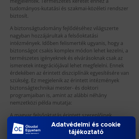
megjelentek. Természetes keretet ehhez a
tudományos‐kutatási és szakmai‐közéleti rendszer
biztosít.
A biztonságtudomány fejlődéséhez világszerte
nagyban hozzájárultak a felsőoktatási
intézmények. Időben felismerték ugyanis, hogy a
biztonságot csakis komplex módon lehet kezelni, a
természetes igényeknek és elvárásoknak csak az
ismeretek integrációjával lehet megfelelni. Ennek
érdekében az érintett diszciplínák egyesítésére van
szükség. Ez megjelenik az érintett intézmények
biztonságtechnikai mester‐ és doktori
programjaiban is, amint az alábbi néhány
nemzetközi példa mutatja:
A magyar felsőoktatás érintett szereplőinek
reflexiója koránt sem volt ilyen gyors:
Adatvédelmi és cookie
biztonságtudományi doktori képzés még nem
tájékoztató
létezik egyik intézményben sem. Ezért