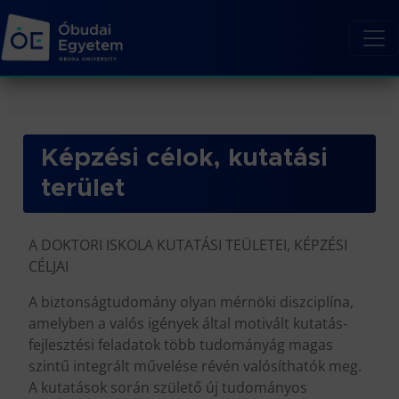
Képzési célok, kutatási
terület
A DOKTORI ISKOLA KUTATÁSI TEÜLETEI, KÉPZÉSI
CÉLJAI
A biztonságtudomány olyan mérnöki diszciplína,
amelyben a valós igények által motivált kutatás‐
fejlesztési feladatok több tudományág magas
szintű integrált művelése révén valósíthatók meg.
A kutatások során születő új tudományos