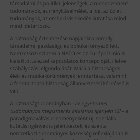
társadalmi és politikai jelenségek, a menedzsment
tudományok, az irányításelmélet, a jog, az üzleti
tudományok, az emberi viselkedés kutatása mind‐
mind idetartozik.
A biztonság értelmezése napjainkra komoly
társadalmi, gazdasági, és politikai tényező lett.
Nemzetközi szinten a NATO és az Európai Unió is
kialakította ezzel kapcsolatos koncepcióját, illetve
szabályozási elgondolását. Mára a biztonságos
élet‐ és munkakörülmények fenntartása, valamint
a fenntartható biztonság államvezetési kérdéssé is
vált.
A biztonságtudományban –
az egyetemes
tudományos megismerés általános igényén túl
– e
paradigmaváltás eredményeként új, speciális
kutatási igények is jelentkeztek, és ezek a
nemzetközi tudományos közösség reflexiójában is