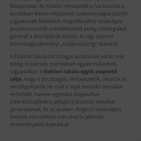
feladatokat. Ily módon elmosódik a határvonal a
korábban élesen elkülönült tudományágak között,
a gyakorlati feladatok megoldásához szükséges
projektorientált szemléletmód pedig szinergiákat
generál a diszciplínák között, és egy újszerű
biztonságtudományi „tudássokszög” alakul ki.
A Doktori Iskola törzstagjai kutatásaik során már
eddig is jelentős mértékben együttműködtek.
Ugyanakkor a
Doktori Iskola egyik alapvető
célja
, hogy a törzstagok, témavezetők, oktatók és
vendégoktatók ne csak a saját kutatási témáikat
erősítsék, hanem egymást kiegészítve
interdiszciplináris jellegű új kutatási témákat
generáljanak, és az azokon dolgozó tehetséges
fiatalok nemzetközi mércével is jelentős
eredményeket érjenek el.