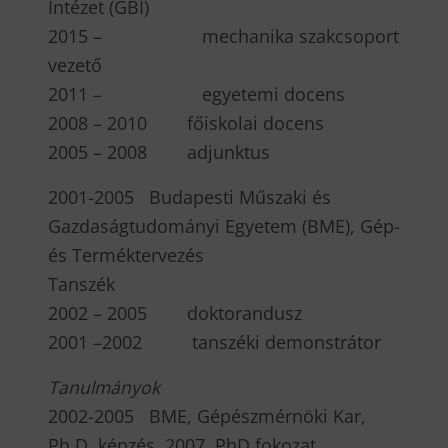
Intézet (GBI)
2015 – mechanika szakcsoport
vezető
2011 – egyetemi docens
2008 – 2010 főiskolai docens
2005 – 2008 adjunktus
2001-2005 Budapesti Műszaki és
Gazdaságtudományi Egyetem (BME), Gép-
és Terméktervezés
Tanszék
2002 – 2005 doktorandusz
2001 –2002 tanszéki demonstrátor
T
anulmányok
2002-2005 BME, Gépészmérnöki Kar,
Ph.D. képzés, 2007, PhD fokozat