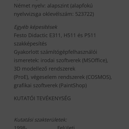
Német nyelv: alapszint (alapfokú
nyelvvizsga oklevélszám: 523722)
E
gyéb képesítések
Festo Didactic E311, H511 és P511
szakképesítés
Gyakorlott számítógépfelhasználói
ismeretek: irodai szoftverek (MSOffice),
3D modellező rendszerek
(ProE), végeselem rendszerek (COSMOS),
grafikai szoftverek (PaintShop)
KUTATÓI TEVÉKENYSÉG
K
utatási szakterületek:
1998- Felületi