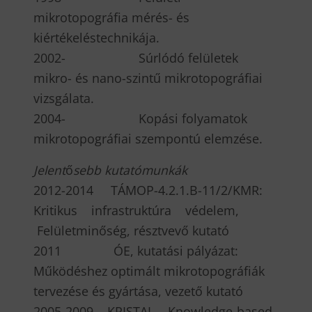
mikrotopográfia mérés- és
kiértékeléstechnikája.
2002- Súrlódó felületek
mikro- és nano-szintű mikrotopográfiai
vizsgálata.
2004- Kopási folyamatok
mikrotopográfiai szempontú elemzése.
J
elent
ő
sebb kutatómunkák
2012-2014 TÁMOP-4.2.1.B-11/2/KMR:
Kritikus infrastruktúra védelem,
Felületminőség, résztvevő kutató
2011 ÓE, kutatási pályázat:
Működéshez optimált mikrotopográfiák
tervezése és gyártása, vezető kutató
2005-2009 KRISTAL, Knowledge-based