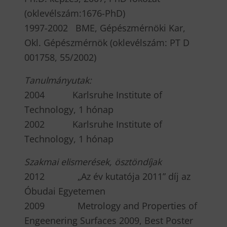
(oklevélszám:1676-PhD)
1997-2002 BME, Gépészmérnöki Kar,
Okl. Gépészmérnök (oklevélszám: PT D
001758, 55/2002)
T
anulmányutak:
2004 Karlsruhe Institute of
Technology, 1 hónap
2002 Karlsruhe Institute of
Technology, 1 hónap
S
z
akmai elismerések, ösztöndíjak
2012 „Az év kutatója 2011” díj az
Óbudai Egyetemen
2009 Metrology and Properties of
Engeenering Surfaces 2009, Best Poster