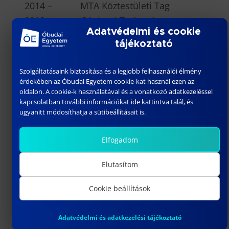
2014 – MTA Köztestületi Tag
2012 – Gépipari Tudományos
Adatvédelmi és cookie
Testület tagja
tájékoztató
2010 – Kutatók éjszakája, ÓE, BGK
Mikrotopográfiai labor programjának
Szolgáltatásaink biztosítása és a legjobb felhasználói élmény
szervezése, vezetése
érdekében az Óbudai Egyetem cookie-kat használ ezen az
oldalon. A cookie-k használatával és a vonatkozó adatkezeléssel
Acta Polytechnica Hungarica, Estonian
kapcsolatban további információkat ide kattintva talál, és
Journal of Engineering, Surface
ugyanitt módosíthatja a sütibeállításait is.
Topography: Metrology and
Properties, folyóiratok rendszeres
Elfogadom
bírálója
Elutasítom
OKTATÓI TEVÉKENYSÉG
Cookie beállítások
BS
c képzés
Adatvédelmi és adatkezelési tájékoztató