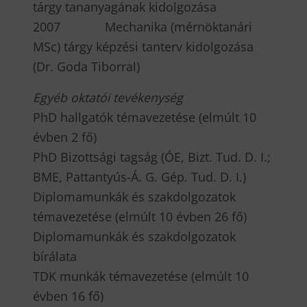
tárgy tananyagának kidolgozása
2007 Mechanika (mérnöktanári
MSc) tárgy képzési tanterv kidolgozása
(Dr. Goda Tiborral)
E
gyéb oktatói tevékenység
PhD hallgatók témavezetése (elmúlt 10
évben 2 fő)
PhD Bizottsági tagság (ÓE, Bizt. Tud. D. I.;
BME, Pattantyús-Á. G. Gép. Tud. D. I.)
Diplomamunkák és szakdolgozatok
témavezetése (elmúlt 10 évben 26 fő)
Diplomamunkák és szakdolgozatok
bírálata
TDK munkák témavezetése (elmúlt 10
évben 16 fő)