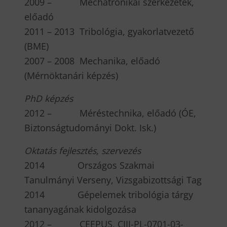
2009 – Mechatronikai szerkezetek,
előadó
2011 – 2013 Tribológia, gyakorlatvezető
(BME)
2007 – 2008 Mechanika, előadó
(Mérnöktanári képzés)
P
hD képzés
2012 – Méréstechnika, előadó (ÓE,
Biztonságtudományi Dokt. Isk.)
Ok
tatás fejlesztés, szervezés
2014 Országos Szakmai
Tanulmányi Verseny, Vizsgabizottsági Tag
2014 Gépelemek tribológia tárgy
tananyagának kidolgozása
2012 – CEEPUS, CIII-PL-0701-03-