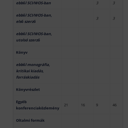
ebb
ő
l SCI/WOS-ban
3
3
ebb
ő
l SCI/WOS-ban,
3
3
els
ő
sz
erz
ő
ebb
ő
l SCI/WOS-ban,
utolsó szerz
ő
Könyv
ebb
ő
l monográfia,
kritikai kiadás,
forráskiadás
Könyvrészlet
Egyéb
21
16
9
46
konferenciaközlemény
Oltalmi formák