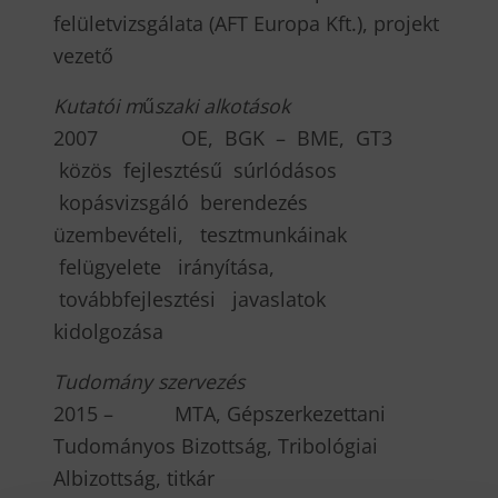
felületvizsgálata (AFT Europa Kft.), projekt
vezető
K
utatói m
ű
szaki alkotások
2007 OE, BGK – BME, GT3
közös fejlesztésű súrlódásos
kopásvizsgáló berendezés
üzembevételi, tesztmunkáinak
felügyelete irányítása,
továbbfejlesztési javaslatok
kidolgozása
T
udomány szervezés
2015 – MTA, Gépszerkezettani
Tudományos Bizottság, Tribológiai
Albizottság, titkár