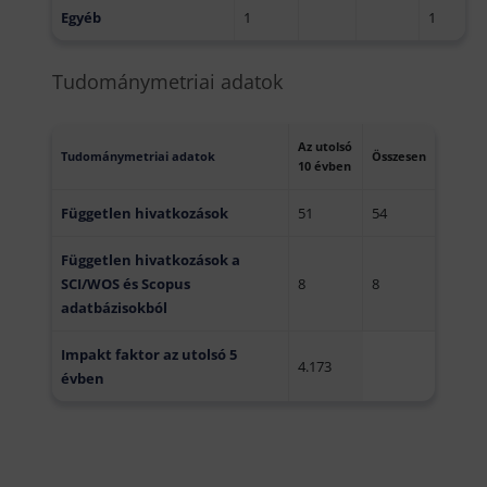
Egyéb
1
1
Tudománymetriai adatok
Az utolsó
T
udománymetriai adatok
Ö
ss
zesen
10 évben
Független hivatkozások
51
54
Független hivatkozások a
SCI/WOS és Scopus
8
8
adatbázisokból
Impakt faktor az utolsó 5
4.173
évben