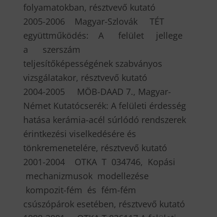
folyamatokban, résztvevő kutató
2005-2006 Magyar-Szlovák TÉT
együttműködés: A felület jellege
a szerszám
teljesítőképességének szabványos
vizsgálatakor, résztvevő kutató
2004-2005 MÖB-DAAD 7., Magyar-
Német Kutatócserék: A felületi érdesség
hatása kerámia-acél súrlódó rendszerek
érintkezési viselkedésére és
tönkremenetelére, résztvevő kutató
2001-2004 OTKA T 034746, Kopási
mechanizmusok modellezése
kompozit-fém és fém-fém
csúszópárok esetében, résztvevő kutató