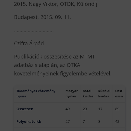
2015, Nagy Viktor, OTDK, Különdíj
Budapest, 2015. 09. 11.
………………………..
Czifra Árpád
Publikációk összesítése az MTMT
adatbázis alapján, az OTKA
követelményeinek figyelembe vételével.
T
udományos közlemény
m
agya
r
hazai
külföldi
Ö
ss
z
típusa
nyelv
ű
kiadás
kiadás
esen
Összesen
49
23
17
89
Folyóiratcikk
27
7
8
42