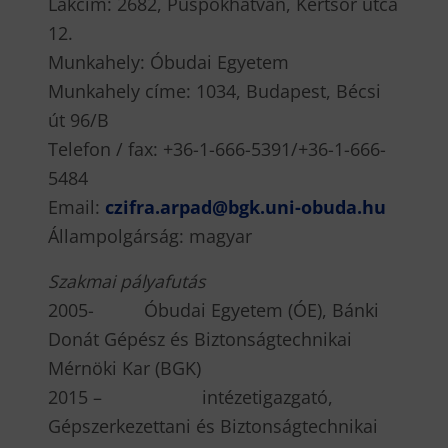
Lakcím: 2682, Püspökhatvan, Kertsor utca
12.
Munkahely: Óbudai Egyetem
Munkahely címe: 1034, Budapest, Bécsi
út 96/B
Telefon / fax: +36-1-666-5391/+36-1-666-
5484
Email:
czifra.arpad@bgk.uni-obuda.hu
Állampolgárság: magyar
S
z
akmai pályafutás
2005- Óbudai Egyetem (ÓE), Bánki
Donát Gépész és Biztonságtechnikai
Mérnöki Kar (BGK)
2015 – intézetigazgató,
Gépszerkezettani és Biztonságtechnikai