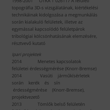
1998-2001 OTKA T 026117 A felületi
topográfia 3D-s vizsgálatának, kiértékelési
technikáinak kidolgozása a megmunkálás
során kialakuló felületek, illetve az
egymással kapcsolódó felületpárok
tribológiai kölcsönhatásának elemzésére,
résztvevő kutató
Ipari projektek
2014 Menetes kapcsolatok
felületei érdességmérése (Knorr-Bremse)
2014 Vasúti járműkísérletek
során kerék és sín
érdességmérése (Knorr-Bremse),
projektvezető
2013 Tömlők belső felületén