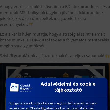
A nagyszerű szereplést követően a BDI doktoranduszai és a
mentorált MSc hallgatók (egyben jövőbeli doktorandusz-
jelöltek) közösen ünnepelték meg az elért szép
eredményeket.
Ez a siker is hűen mutatja, hogy a stratégiai szintre emelt
közös munka, a TDK-kutatások és a folyamatos mentorálás
meghozza a gyümölcsét.
Szívből gratulálunk a díjazottaknak és a teljes csapatnak!
Adatvédelmi és cookie
tájékoztató
Szolgáltatásaink biztosítása és a legjobb felhasználói élmény
érdekében az Óbudai Egyetem cookie-kat használ ezen az