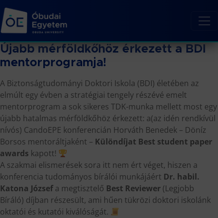
Újabb mérföldkőhöz érkezett a BDI
mentorprogramja!
A Biztonságtudományi Doktori Iskola (BDI) életében az
elmúlt egy évben a stratégiai tengely részévé emelt
mentorprogram a sok sikeres TDK-munka mellett most egy
újabb hatalmas mérföldkőhöz érkezett: a(az idén rendkívül
nívós) CandoEPE konferencián Horváth Benedek – Döníz
Borsos mentoráltjaként –
Különdíjat
Best student paper
awards
kapott!
A szakmai elismerések sora itt nem ért véget, hiszen a
konferencia tudományos bírálói munkájáért
Dr. habil.
Katona József
a megtisztelő
Best Reviewer
(Legjobb
Bíráló) díjban részesült, ami hűen tükrözi doktori iskolánk
oktatói és kutatói kiválóságát.